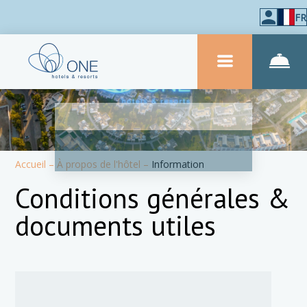
FR
Accueil
–
À propos de l'hôtel
–
Information
Conditions générales &
documents utiles