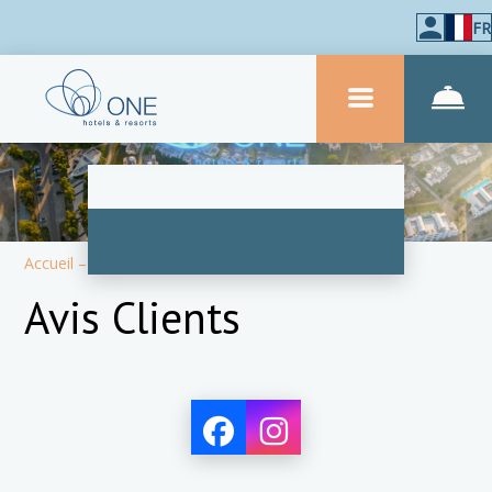
FR
Accueil
–
À propos de l'hôtel
–
Commentaires
Avis Clients