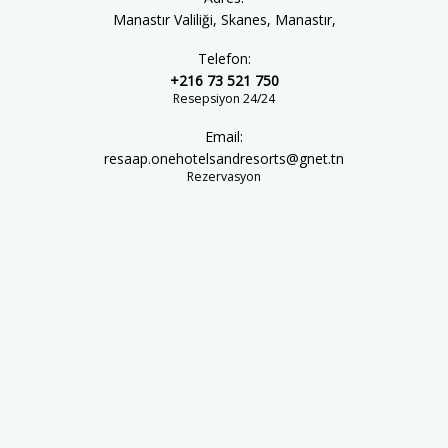
Manastır Valiliği, Skanes, Manastır,
Telefon:
+216 73 521 750
Resepsiyon 24/24
Email:
resaap.onehotelsandresorts@gnet.tn
Rezervasyon