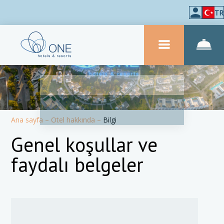
TR
Ana sayfa
–
Otel hakkında
–
Bilgi
Genel koşullar ve
faydalı belgeler