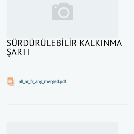
SÜRDÜRÜLEBİLİR KALKINMA
ŞARTI
all_ar_fr_ang_merged.pdf