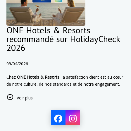
ONE Hotels & Resorts
recommandé sur HolidayCheck
2026
09/04/2026
Chez
ONE Hotels & Resorts
, la satisfaction client est au cœur
de notre culture, de nos standards et de notre engagement.
Reconnue parmi les
hôtels recommandés sur
Voir plus
HolidayCheck26
, la marque continue d’incarner la confiance, la
constance et un véritable engagement envers une hospitalité
de qualité.
En 2026, cette reconnaissance est renforcée par les