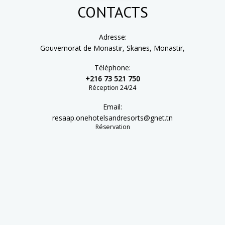
distinctions obtenues par certaines adresses du groupe,
CONTACTS
témoignant de l’implication de nos équipes et des expériences
mémorables offertes à nos hôtes au quotidien.
Adresse:
ONE team. ONE vision. ONE goal.
Gouvernorat de Monastir, Skanes, Monastir,
Créer des séjours inoubliables et des souvenirs précieux pour
Téléphone:
chaque client.
+216 73 521 750
Réception 24/24
Chez ONE, il ne s’agit pas seulement d’hospitalité — il s’agit de
la signature de
“The ONE Experience”
.
Email:
resaap.onehotelsandresorts@gnet.tn
Réservation