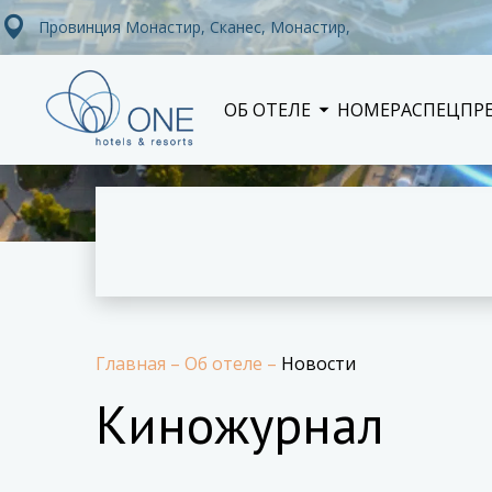
Провинция Монастир, Сканес, Монастир,
ОБ ОТЕЛЕ
НОМЕРА
СПЕЦПР
Главная
–
Об отеле
–
Новости
Киножурнал