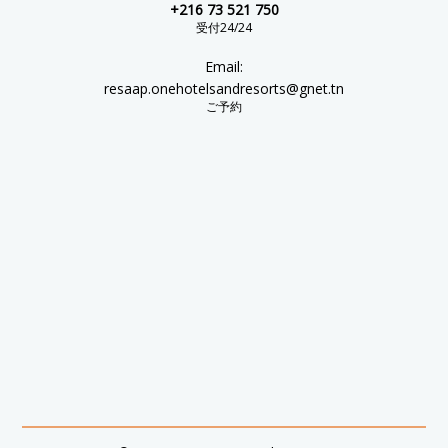
+216 73 521 750
受付24/24
Email:
resaap.onehotelsandresorts@gnet.tn
ご予約