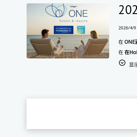
2
2026/4/9
在
ON
在
在Ho
在20
显
一个团队
为每位
首先，它