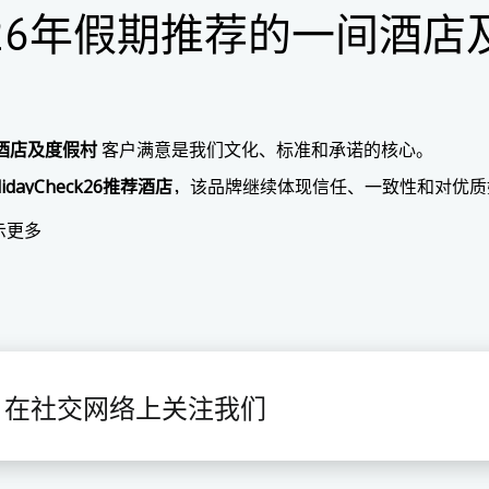
026年假期推荐的一间酒店
E酒店及度假村
客户满意是我们文化、标准和承诺的核心。
lidayCheck26推荐酒店
，该品牌继续体现信任、一致性和对优质
26年，集团的某些地址所获得的区别进一步加强了这一认可，证
示更多
。 一个愿景。 一个目标。
客人创造难忘的住宿和珍贵的回忆.
不仅仅是好客--它是关于
"一次体验"
.
在社交网络上关注我们