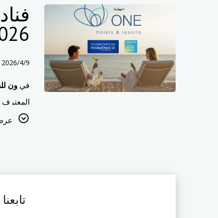
فناد
026
2026/4/9
في
ون للف
المعترف ب
عالية الجو
عرض 
التي لا ت
فريق واحد
إنشاء إقا
في واحد ،
تابعنا