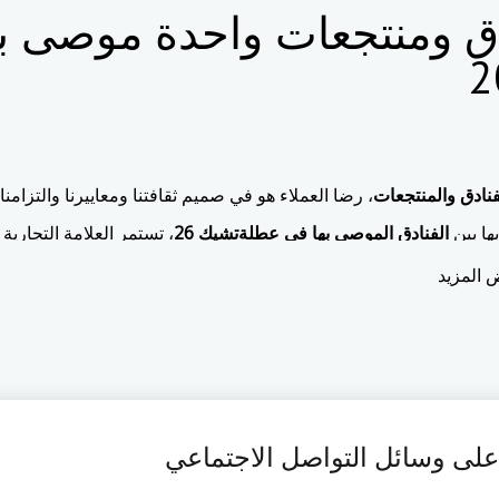
ق ومنتجعات واحدة موصى به
2
نادق والمنتجعات
، رضا العملاء هو في صميم ثقافتنا ومعاييرنا والتزامنا.
ها بين
الفنادق الموصى بها في عطلةتشيك 26
، تستمر العلامة التجارية
دة.
المزيد
في عام 2026 ، تم تعزيز هذا التقدير من خلال الفروق التي حصلت عليها ع
نسى المقدمة لضيوفنا على أساس يومي.
. رؤية واحدة. هدف واحد.
مة لا تنسى وذكريات ثمينة لكل ضيف.
 انها ليست فقط عن الضيافة-ولكن عن توقيع
"التجربة الواحدة"
.
 على وسائل التواصل الاجتماعي