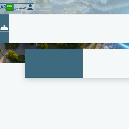
حسابي
AR