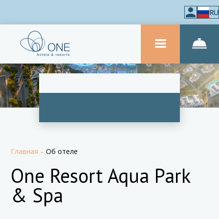
RU
Главная
–
Об отеле
One Resort Aqua Park
& Spa