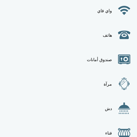
واي فاي
هاتف
صندوق أمانات
مرآة
دش
فناء